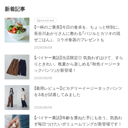
新着記事
Sponsored
【一杯のご褒美】今日の食卓を、ちょっと特別に。
長谷川あかりさんに教わる「バジルとカツオの混
ぜごはん」。コラボ食器のプレゼントも
2026/08/06
【バイヤー裏話】当店限定◎ 気負わずはけて、すら
りときれい。晩夏から楽しめる「秋色イージータ
ックパンツ」が新登場！
2026/08/06
【着用レビュー】ピカデリーイージータックパンツ
を3名が試着してみました
2026/08/06
【バイヤー裏話】年齢を重ねた手にも合う。気負わ
ず毎日つけたいボリュームリングが新登場です！