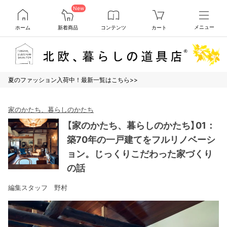
New
ホーム
新着商品
コンテンツ
カート
メニュー
夏のファッション入荷中！最新一覧はこちら>>
家のかたち、暮らしのかたち
【家のかたち、暮らしのかたち】01：
築70年の一戸建てをフルリノベーシ
ョン。じっくりこだわった家づくり
の話
編集スタッフ 野村