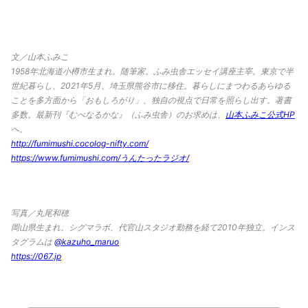
文／山本ふみこ
1958年北海道小樽市生まれ。随筆家。ふみ虫舎エッセイ講座主宰。東京で半
世紀暮らし、2021年5月、埼玉県熊谷市に移住。暮らしにまつわるあらゆる
ことを多方面から「おもしろがり」、独自の視点で日常を照らし出す。著書
多数。最新刊『むべなるかな』（ふみ虫舎）のお求めは、
山本ふみこ公式HP
へ。
http://fumimushi.cocolog-nifty.com/
https://www.fumimushi.com/うんたったラジオ/
写真／丸尾和穂
岡山県生まれ。シグマラボ、代官山スタジオ勤務を経て2010年独立。インス
タグラムは
@kazuho_maruo
https://067.jp