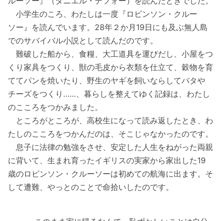
ルーソー』（ダニエル・デフォー）を読んだときでした。
小学生のころ、わたしは一度『ロビンソン・クルー
ソー』を読んでいます。28年２か月19日にも及ぶ無人島
でのサバイバル小説として読んだのです。
難破した船から、食糧、大工道具を運びだし、小屋をつ
くり家具をつくり、獣の毛皮から衣類を仕立て、穀物を育
ててパンを焼いたり、野生のヤギを飼いならしてバタや
チーズをつくり……、暮らしを整えてゆく記録は、わたし
のこころをつかみました。
ところがところが、高校生になって読み返したとき、わ
たしのこころをつかんだのは、そこじゃなかったのです。
息子に法律の勉強をさせ、安定した人生をねがった両親
に背いて、生まれ育ったイギリスの実家から家出した19
歳のロビンソン・クルーソーは初めての航海に出ます。そ
して遭難、やっとのことで命拾いしたのです。