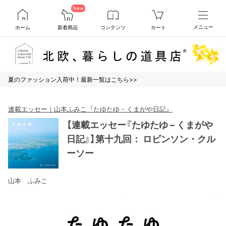
New
ホーム
新着商品
コンテンツ
カート
メニュー
夏のファッション入荷中！最新一覧はこちら>>
連載エッセー｜山本ふみこ『たゆたゆ - くまがや日記』
【連載エッセー『たゆたゆ – くまがや
日記』】第十九回： ロビンソン・クル
ーソー
山本 ふみこ