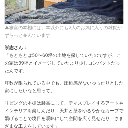
▲寝室の本棚には、本以外にも2人のお気に入りの雑貨が
ずらっと並んでいます
崇志さん：
「もともとは50〜60坪の土地を探していたのですが、こ
の家は39坪とイメージしていたより少しコンパクトだっ
たんです。
坪数が限られている中でも、圧迫感がないゆったりとした
家にしたいなと思って。
リビングの本棚は腰高にして、ディスプレイするアートや
インテリアを楽しんだり、天井と壁をゆるやかなカーブで
繋げることで境目を曖昧にして空間を広く見せたり、さま
ざまな工夫をしています」