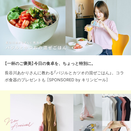
【一杯のご褒美】今日の食卓を、ちょっと特別に。
長谷川あかりさんに教わる「バジルとカツオの混ぜごはん」。コラ
ボ食器のプレゼントも ［SPONSORED by キリンビール］