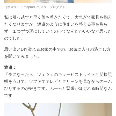
（ポスター：lotaproduct/ロタ・プロダクト）
私は引っ越すと早く落ち着きたくて、大急ぎで家具を揃え
たくなりますが、渡邉のように住まいを整える事を焦ら
ず、１つずつ形にしていくのってなんだかいいなと思った
のでした。
思い出とDIY溢れるお家の中での、お気に入りの過ごし方
を聞いてみました。
渡邉：
「夜になったら、ツェツェのキュービストライトと間接照
明を点けて、ソファでテレビとグリーンを見ながらのーん
びりするのが好きです。ふーっと緊張がほぐれる時間なん
です」