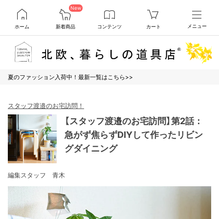
New
ホーム
新着商品
コンテンツ
カート
メニュー
夏のファッション入荷中！最新一覧はこちら>>
スタッフ渡邉のお宅訪問！
【スタッフ渡邉のお宅訪問】第2話：
急がず焦らずDIYして作ったリビン
グダイニング
編集スタッフ 青木