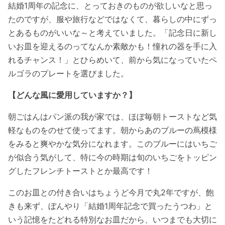
結婚1周年の記念に、とっておきのものが欲しいなと思っ
たのですが、服や旅行などではなくて、暮らしの中にずっ
とあるものがいいな～と考えていました。「記念日に新し
いお皿を迎えるのってなんか素敵かも！憧れの器を手に入
れるチャンス！」とひらめいて、前から気になっていたペ
ルゴラのプレートを選びました。
【どんな風に愛用していますか？】
朝ごはんはパン派の我が家では、ほぼ毎朝トーストなど気
軽なものをのせて使ってます。朝からあのブルーの蔦模様
をみると爽やかな気分になれます。このブルーにはいちご
が似合う気がして、特に今の時期は旬のいちごをトッピン
グしたフレンチトーストとか最高です！
このお皿との付き合いはちょうど今月で丸2年ですが、飽
きも来ず、ぼんやり「結婚1周年記念で買ったうつわ」と
いう記憶をたどれる特別なお皿だから、いつまでも大切に