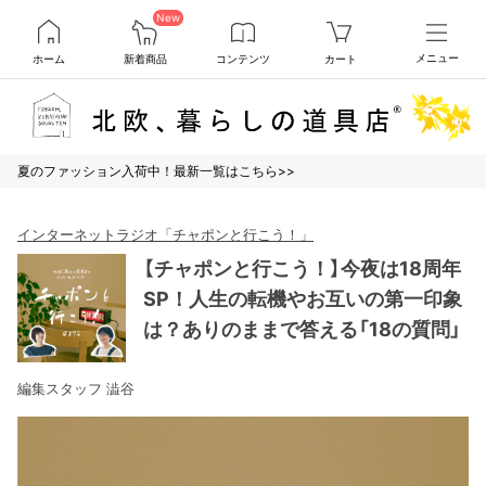
New
ホーム
新着商品
コンテンツ
カート
メニュー
夏のファッション入荷中！最新一覧はこちら>>
インターネットラジオ「チャポンと行こう！」
【チャポンと行こう！】今夜は18周年
SP！人生の転機やお互いの第一印象
は？ありのままで答える「18の質問」
編集スタッフ 澁谷