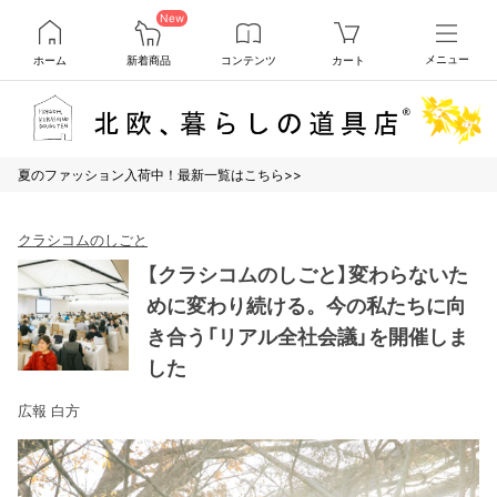
New
ホーム
新着商品
コンテンツ
カート
メニュー
夏のファッション入荷中！最新一覧はこちら>>
クラシコムのしごと
【クラシコムのしごと】変わらないた
めに変わり続ける。今の私たちに向
き合う「リアル全社会議」を開催しま
した
広報 白方