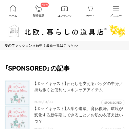
New
ホーム
新着商品
コンテンツ
カート
メニュー
夏のファッション入荷中！最新一覧はこちら>>
「SPONSORED」の記事
【ポッドキャスト】わたしを支えるバッグの中身／
持ち歩くと便利なスキンケアアイテム
2026/04/03
SPONSORED
【ポッドキャスト】入学や進級、育休復帰。環境が
変化する新学期にできること／お肌の衣替えはい
つ？
2026/03/20