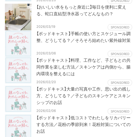
SPONSORED
【おいしい水をもっと身近に】毎日を便利に変え
る、蛇口直結型浄水器ってどんなもの？
2026/03/19
SPONSORED
【ポッドキャスト】手帳の使い方とスケジュール調
整、どうしてる？／そろそろ始めたい紫外線対策
2026/03/06
SPONSORED
【ポッドキャスト】料理、工作など、子どもとの共
同作業を楽しむ方法／スキンケアは内側から、腸
内環境を整えるには
2026/02/20
SPONSORED
【ポッドキャス】大量の写真や工作。思い出の残し
方、どうしてる？／子どものスキンケアとスキン
シップのお話
2026/02/06
SPONSORED
【ポッドキャスト】低コストでわたしをリカバリー
する方法／花粉の季節到来！花粉対策についての
お話