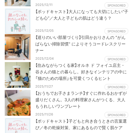
2025/12/11
SPONSORED
【ポッドキャスト】大人になっても大切にしたい“子
ども心”／大人と子どもの肌はどう違う？
2025/12/05
SPONSORED
【巡りのいい部屋づくり】引田かおりさんの "がん
ばらない掃除習慣" によりそうコードレスクリー
ナー
2025/12/04
SPONSORED
【住みながらつくる家】オルネ ド フォイユ店主・
谷さんの猫との暮らし。好きなインテリアの中に
「猫のための場所」を可愛くつくるヒント
2025/11/27
SPONSORED
【おうちでお子さまランチ】すぐに作れるおかずが
盛りだくさん。3人の料理家さんがつくる、大人
もうれしいワンプレート
2025/11/26
SPONSORED
【ポッドキャスト】子どもと向き合うときの言葉選
び／冬の乾燥対策、家にあるもので賢く肌ケア