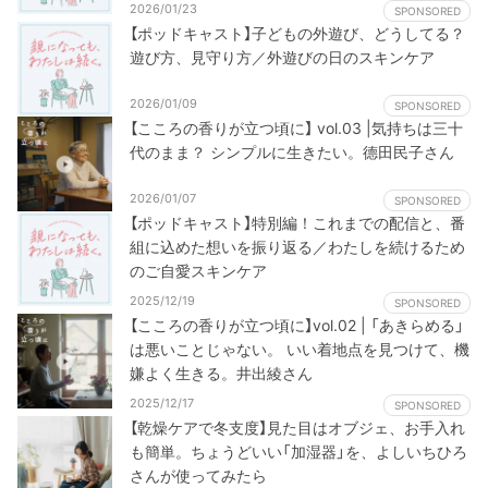
2026/01/23
SPONSORED
【ポッドキャスト】子どもの外遊び、どうしてる？
遊び方、見守り方／外遊びの日のスキンケア
2026/01/09
SPONSORED
【こころの香りが立つ頃に】 vol.03 |気持ちは三十
代のまま？ シンプルに生きたい。德田民子さん
2026/01/07
SPONSORED
【ポッドキャスト】特別編！これまでの配信と、番
組に込めた想いを振り返る／わたしを続けるため
のご自愛スキンケア
2025/12/19
SPONSORED
【こころの香りが立つ頃に】vol.02 | 「あきらめる」
は悪いことじゃない。 いい着地点を見つけて、機
嫌よく生きる。井出綾さん
2025/12/17
SPONSORED
【乾燥ケアで冬支度】見た目はオブジェ、お手入れ
も簡単。ちょうどいい「加湿器」を、よしいちひろ
さんが使ってみたら