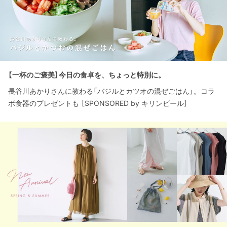
【一杯のご褒美】今日の食卓を、ちょっと特別に。
長谷川あかりさんに教わる「バジルとカツオの混ぜごはん」。コラ
ボ食器のプレゼントも ［SPONSORED by キリンビール］