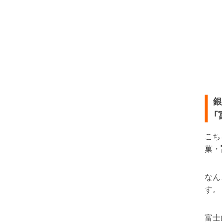
銀
「
こち
菓・
なん
す。
富士