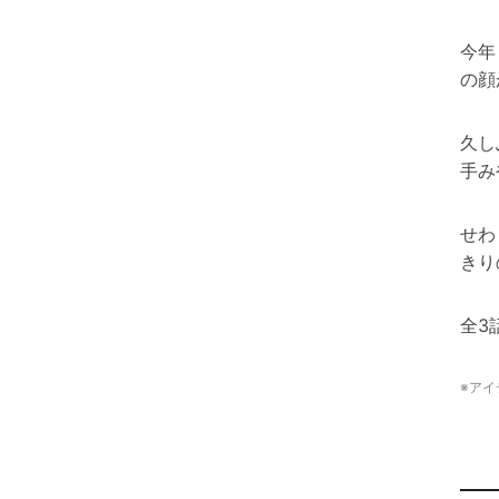
今年
の顔
久し
手み
せわ
きり
全3
※アイ