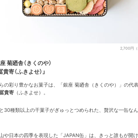
2,700円
座 菊廼舎（きくのや）
冨貴寄（ふきよせ）」
らの彩り豊かなお菓子は、「銀座 菊廼舎（きくのや）」の代
冨貴寄
（ふきよせ）。
と30種類以上の干菓子がぎゅっとつめられた、贅沢な一缶な
山や日本の四季を表現した「JAPAN缶」は、きっと誰もが開