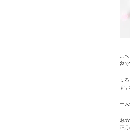
こち
象で
まる
ます
一人
おめ
正月