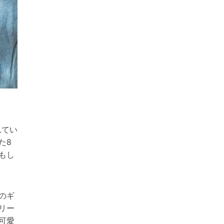
れてい
た8
もし
のギ
リー
可愛