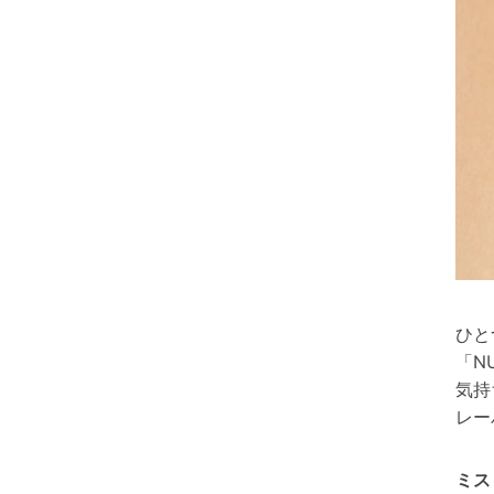
ひと
「N
気持
レー
ミス