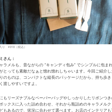
入り ¥918（税込）
ミさん：
ャラメルも、昔ながらの “キャンディ包み” でシンプルに包ま
がとっても素敵だなぁと惚れ惚れしちゃいます。
今回ご紹介し
りのものは、コンパクトな縦長のパッケージだから、持ち歩き
く渡しやすいですよ。
にもリーズナブルなペーパーバッグやしっかりしたリボンつき
ボックスに入った詰め合わせ、それから瓶詰めのキャラメルク
どもあるので、状況に合わせて選べます。お店のインテリアも