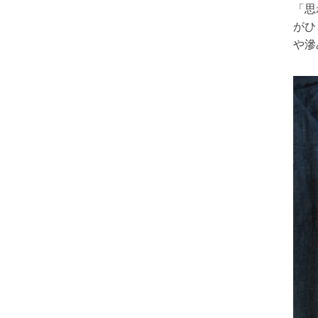
「思
がひ
や滲