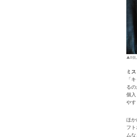
▲8個
ミス
「キ
るの
個入
やす
ほか
フト
ムな