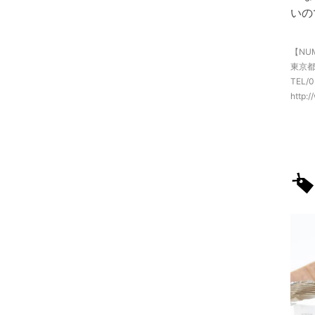
いの
【NUM
東京都渋
TEL/
http: