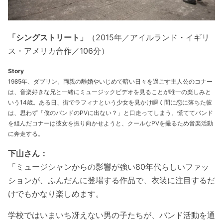
「シングストリート」
（2015年／アイルランド・イギリ
ス・アメリカ合作／106分）
Story
1985年、ダブリン。両親の離婚やいじめで暗い日々を過ごす主人公のコナー
は、音楽好きな兄と一緒にミュージックビデオを見ることが唯一の楽しみと
いう14歳。ある日、街でラフィナという少女を見かけ瞬く間に恋に落ちた彼
は、思わず「僕のバンドのPVに出ない？」と口走ってしまう。慌ててバンド
を組んだコナーは彼女を振り向かせようと、クールなPVを撮るため音楽活動
に奔走する。
下山さん：
「ミュージシャンからの影響が強い80年代らしいファッ
ションが、ふんだんに登場する作品で、衣装に注目するだ
けでもかなり楽しめます。
学校ではいまいち冴えない男の子たちが、バンド活動を通