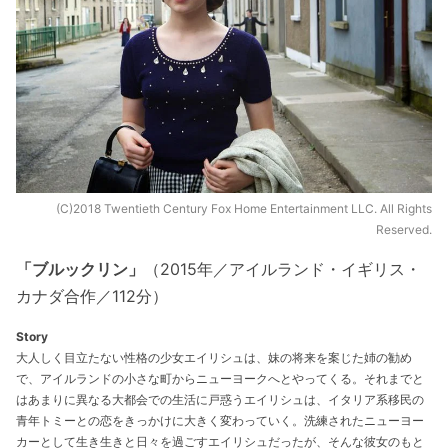
(C)2018 Twentieth Century Fox Home Entertainment LLC. All Rights
Reserved.
「ブルックリン」
（2015年／アイルランド・イギリス・
カナダ合作／112分）
Story
大人しく目立たない性格の少女エイリシュは、妹の将来を案じた姉の勧め
で、アイルランドの小さな町からニューヨークへとやってくる。それまでと
はあまりに異なる大都会での生活に戸惑うエイリシュは、イタリア系移民の
青年トミーとの恋をきっかけに大きく変わっていく。洗練されたニューヨー
カーとして生き生きと日々を過ごすエイリシュだったが、そんな彼女のもと