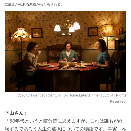
に故郷からある悲報がもたらされる。
(C)2018 Twentieth Century Fox Home Entertainment LLC. All Rights
Reserved.
下山さん：
「50年代というと随分昔に思えますが、これは誰もが経
験するであろう人生の選択についての物語です。事実、私