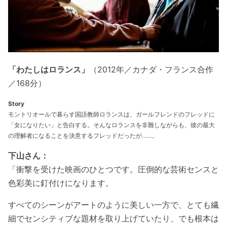
「わたしはロランス」
（2012年／カナダ・フランス合作
／168分）
Story
モントリオールで暮らす国語教師ロランスは、ガールフレンドのフレッドに
「女になりたい」と告白する。そんなロランスを非難しながらも、彼の最大
の理解者になることを決意するフレッドだったが……。
下山さん：
「
衝撃を受けた映画のひとつです。圧倒的な芸術センスと
色彩美に釘付けになります。
すべてのシーンがアートのように美しい一方で、とても繊
細でセンシティブな題材を取り上げていたり、でも根本は