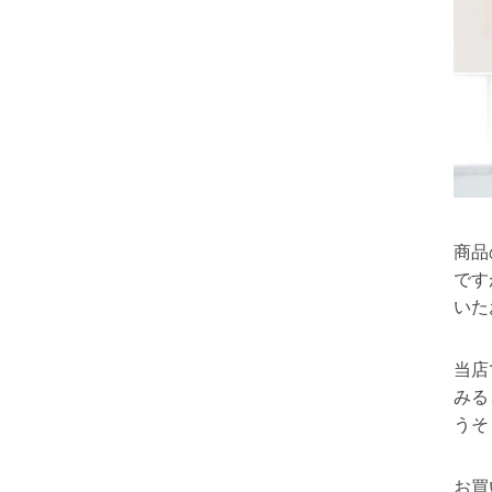
商品
です
いた
当店
みる
うそ
お買