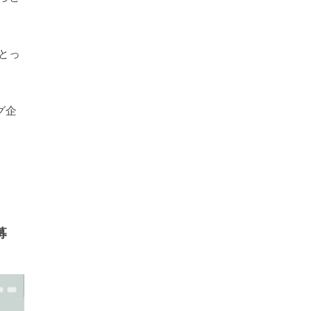
とっ
グ企
募