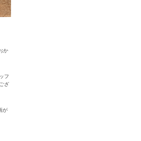
。
おか
ッフ
ござ
画が