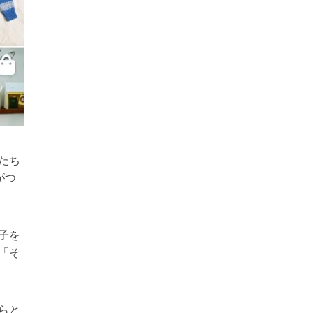
たち
がつ
子を
「そ
らと