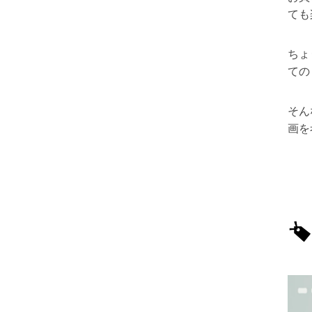
ても
ちょ
ての
そん
画を