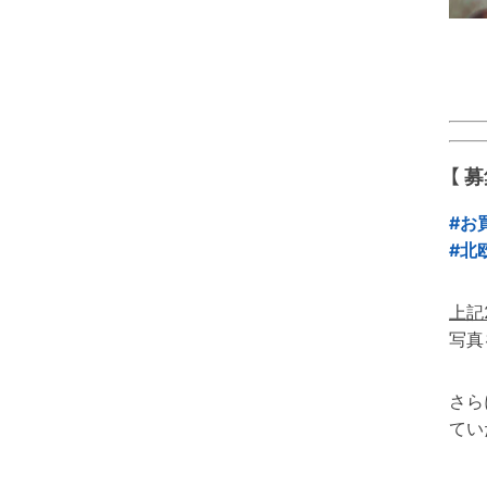
【 
#お
#北
上記
写真
さら
てい