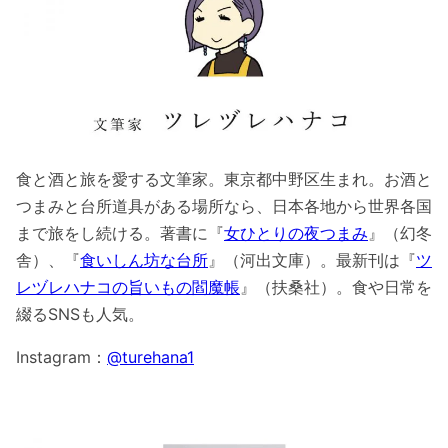
食と酒と旅を愛する文筆家。東京都中野区生まれ。お酒と
つまみと台所道具がある場所なら、日本各地から世界各国
まで旅をし続ける。著書に『
女ひとりの夜つまみ
』（幻冬
舎）、『
食いしん坊な台所
』（河出文庫）。最新刊は『
ツ
レヅレハナコの旨いもの閻魔帳
』（扶桑社）。食や日常を
綴るSNSも人気。
Instagram：
@turehana1