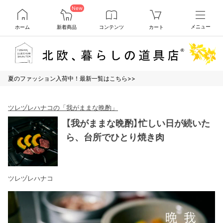
New
ホーム
新着商品
コンテンツ
カート
メニュー
夏のファッション入荷中！最新一覧はこちら>>
ツレヅレハナコの「我がままな晩酌」
【我がままな晩酌】忙しい日が続いた
ら、台所でひとり焼き肉
ツレヅレハナコ