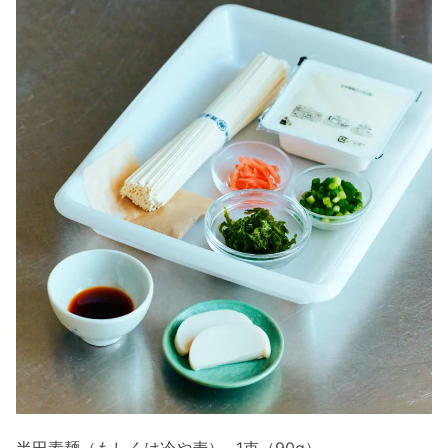
半田素麺（もしくは冷や麦）…1束（90g）