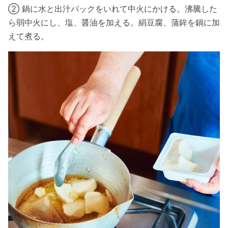
② 鍋に水と出汁パックをいれて中火にかける。沸騰した
ら弱中火にし、塩、醤油を加える。絹豆腐、蒲鉾を鍋に加
えて煮る。