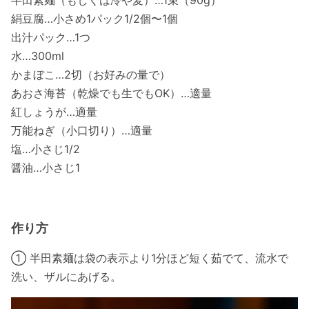
絹豆腐…小さめ1パック1/2個〜1個
出汁パック…1つ
水…300ml
かまぼこ…2切（お好みの量で）
あおさ海苔（乾燥でも生でもOK）…適量
紅しょうが…適量
万能ねぎ（小口切り）…適量
塩…小さじ1/2
醤油…小さじ1
作り方
① 半田素麺は袋の表示より1分ほど短く茹でて、流水で
洗い、ザルにあげる。