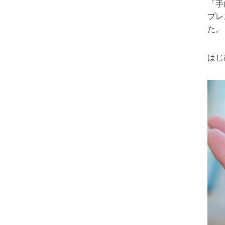
「
手
プレ
た。
はじ