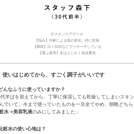
▷スキンケアデータ
【悩み】年齢による肌の変化。特に乾燥
【興味】日々SNSなど
で
リサーチしている
【選ぶ基準】冬はとにかく保湿重視
使いはじめてから、すごく調子がいいです
どんなふうに使っていますか？
0代半ばを迎えてから、丁寧に保湿しても乾燥してしまいスキ
んでいて。今まで使っていたものを一旦全てやめ、
朝晩どちら
粧水
→
美容乳液
のみにしてみました
」
化粧水の使い心地は？