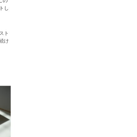
この
トし
スト
続け