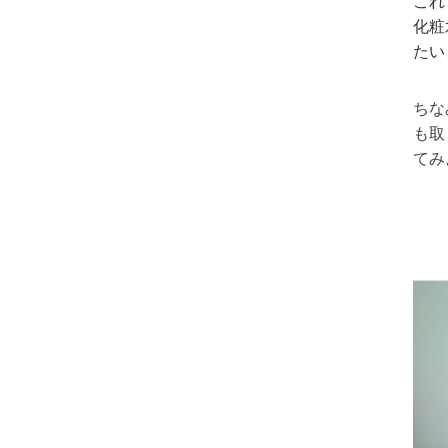
これ
化粧
たい
ちな
も取
てみ