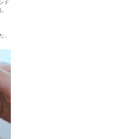
ンド
し
た
」