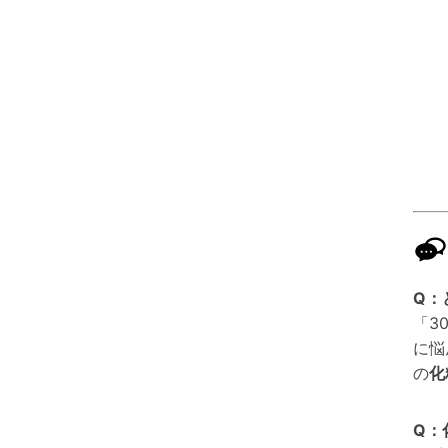
Q：
「3
に悩
の
化
Q：