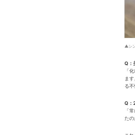
▲シ
Q：
「
化
ます
る不
Q：
「常
たの