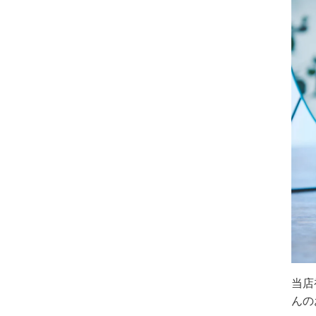
当店
んの