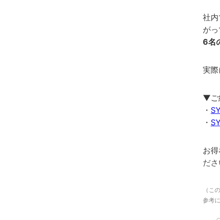
社内
がっ
6
名
実際
▼ご
・
S
・
S
お得
ださ
（こ
参考