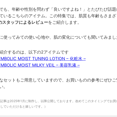
でも、年齢や性別を問わず「良いですよね！」とたびたび話題
ているこちらのアイテム。この特集では、
肌質も
年齢
もさまざ
のスタッフによるレビュー
をご紹介します。
に使ってみての
使い心地や、肌の変化についても聞いてみまし
紹介するのは、以下の2アイテムです
YMBOLIC MOIST TUNING LOTION – 化粧水 –
YMBOLIC MOIST MILKY VEIL – 美容乳液 –
なセットもご用意していますので、お買いものの参考にぜひ
ご
い。
の記事は
2025
年1月に制作し、以降公開しております。改めてこのタイミングでお買
にしていただけると嬉しいです。）