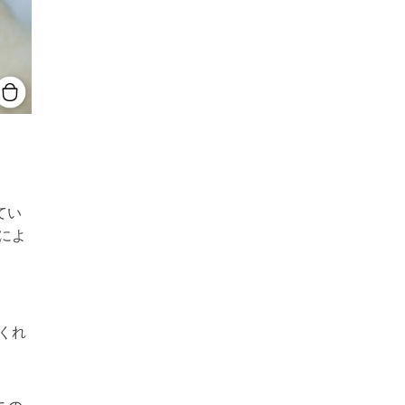
てい
によ
くれ