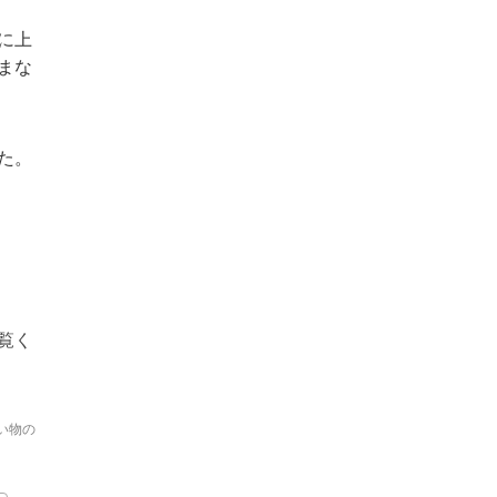
に上
まな
た。
覧く
い物の