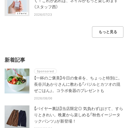
く！これがあれば、ネイルがもっと楽しめます
（スタッフ西）
2026/07/23
もっと見る
新着記事
Sponsored
【一杯のご褒美】今日の食卓を、ちょっと特別に。
長谷川あかりさんに教わる「バジルとカツオの混
ぜごはん」。コラボ食器のプレゼントも
2026/08/06
【バイヤー裏話】当店限定◎ 気負わずはけて、すら
りときれい。晩夏から楽しめる「秋色イージータ
ックパンツ」が新登場！