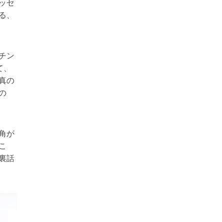
ッセ
る、
チン
て、
真の
の
角が
こ
裏話