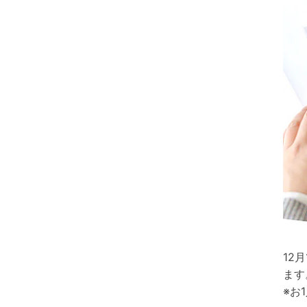
12
ます
※お