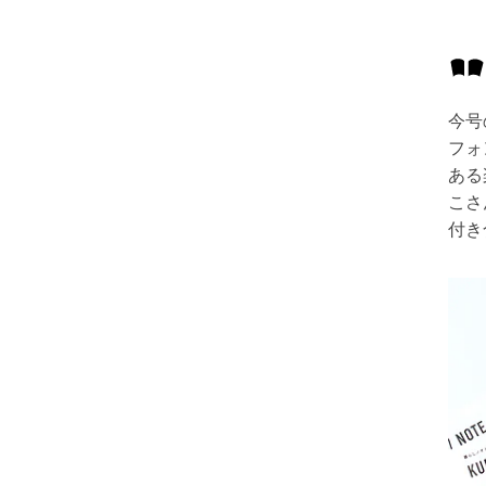
今号
フォ
ある
こさ
付き