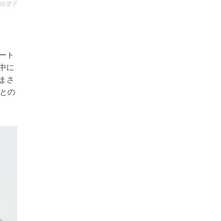
松元絵里子
ート
中に
まさ
本との