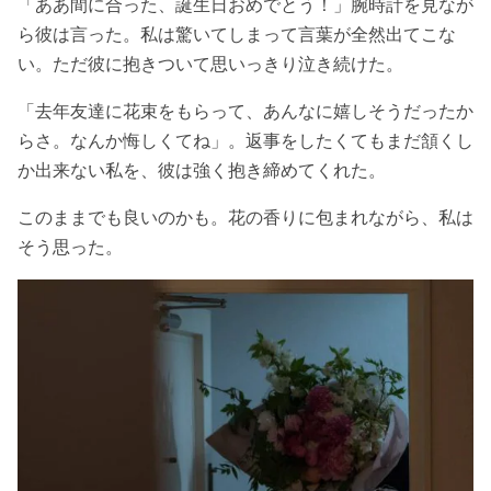
「ああ間に合った、誕生日おめでとう！」腕時計を見なが
ら彼は言った。私は驚いてしまって言葉が全然出てこな
い。ただ彼に抱きついて思いっきり泣き続けた。
「去年友達に花束をもらって、あんなに嬉しそうだったか
らさ。なんか悔しくてね」。返事をしたくてもまだ頷くし
か出来ない私を、彼は強く抱き締めてくれた。
このままでも良いのかも。花の香りに包まれながら、私は
そう思った。