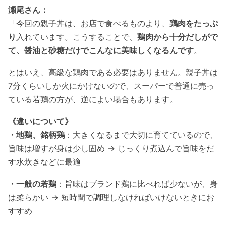
瀬尾さん：
「今回の親子丼は、お店で食べるものより、
鶏肉をたっぷ
り
入れています。こうすることで、
鶏肉から十分だしがで
て、醤油と砂糖だけでこんなに美味しくなるんです
。
とはいえ、高級な鶏肉である必要はありません。親子丼は
7分くらいしか火にかけないので、スーパーで普通に売っ
ている若鶏の方が、逆によい場合もあります。
《違いについて》
・地鶏、銘柄
鶏
：大きくなるまで大切に育てているので、
旨味は増すが身は少し固め → じっくり煮込んで旨味をだ
す水炊きなどに最適
・一般の若鶏
：旨味はブランド鶏に比べれば少ないが、身
は柔らかい → 短時間で調理しなければいけないときにお
すすめ