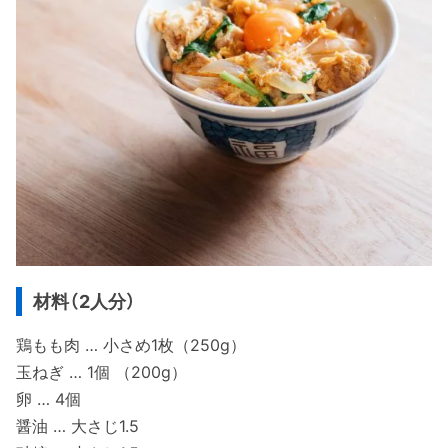
材料（2人分）
鶏もも肉 … 小さめ1枚（250g）
玉ねぎ … 1個 （200g）
卵 … 4個
醤油 … 大さじ1.5