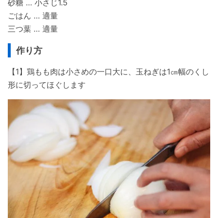
砂糖 … 小さじ1.5
ごはん … 適量
三つ葉 … 適量
作り方
【1】鶏もも肉は小さめの一口大に、玉ねぎは1㎝幅のくし
形に切ってほぐします