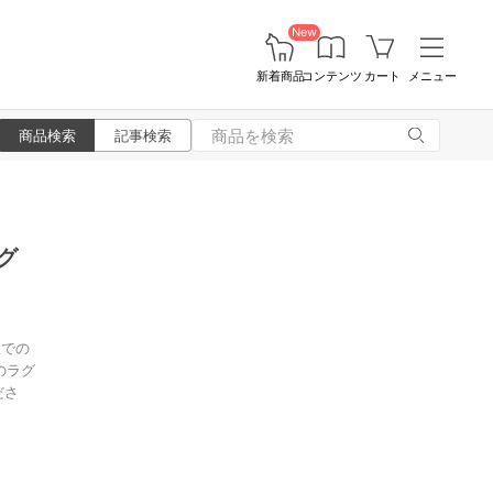
New
新着商品
コンテンツ
カート
メニュー
商品検索
記事検索
グ
屋での
のラグ
ださ