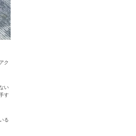
アク
ない
手す
いる