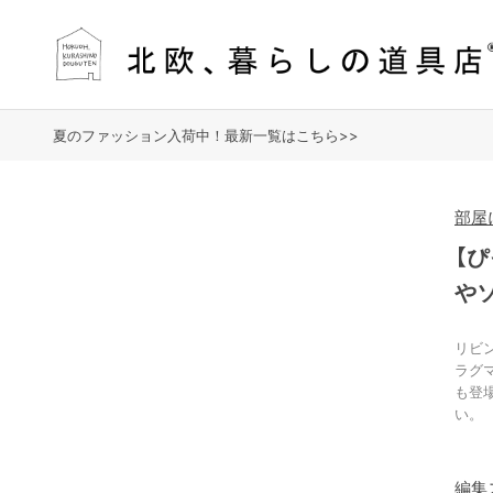
夏のファッション入荷中！最新一覧はこちら>>
部屋
【
や
リビ
ラグ
も登場
い。
編集