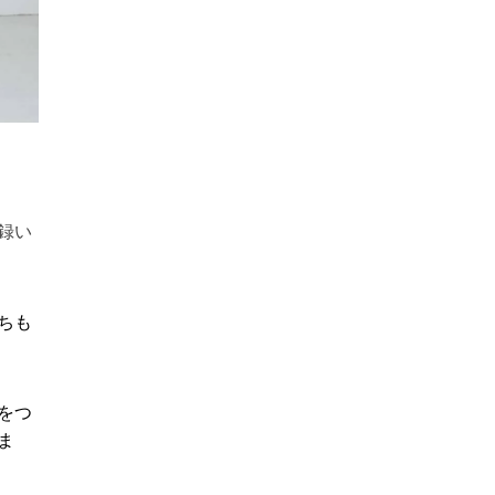
録い
ちも
をつ
ま