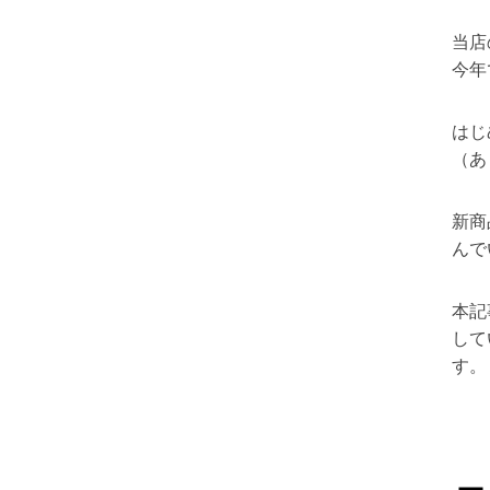
当店
今年
はじ
（あ
新商
んで
本記
して
す。