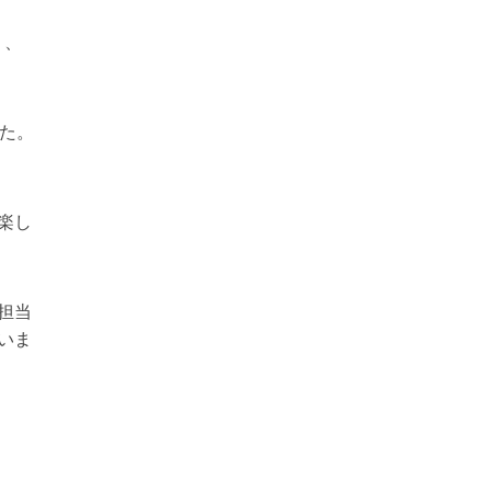
り、
した。
楽し
担当
いま