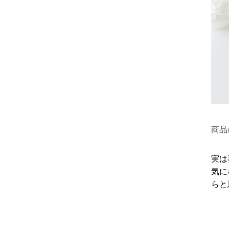
商品
実は
気に
らと