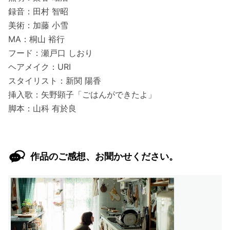
録音：田村 智昭
美術：加藤 小雪
MA：桐山 裕行
フード：瀬戸口 しおり
ヘアメイク：URI
スタイリスト：新関 陽香
挿入歌：矢野顕子「ごはんができたよ」
脚本：山科 有於良
作品のご感想、お聞かせください。