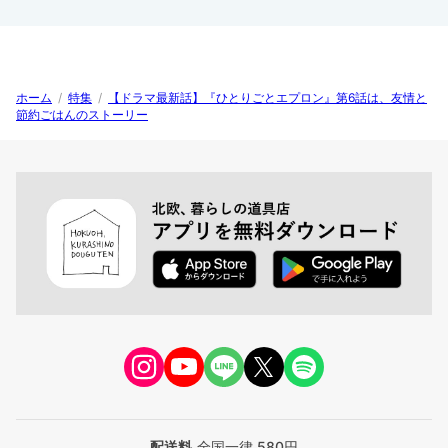
ホーム
/
特集
/
【ドラマ最新話】『ひとりごとエプロン』第6話は、友情と
節約ごはんのストーリー
配送料
全国一律 580円