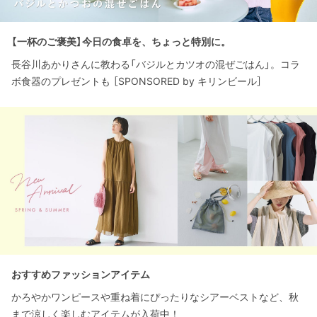
【一杯のご褒美】今日の食卓を、ちょっと特別に。
長谷川あかりさんに教わる「バジルとカツオの混ぜごはん」。コラ
ボ食器のプレゼントも ［SPONSORED by キリンビール］
おすすめファッションアイテム
かろやかワンピースや重ね着にぴったりなシアーベストなど、秋
まで涼しく楽しむアイテムが入荷中！