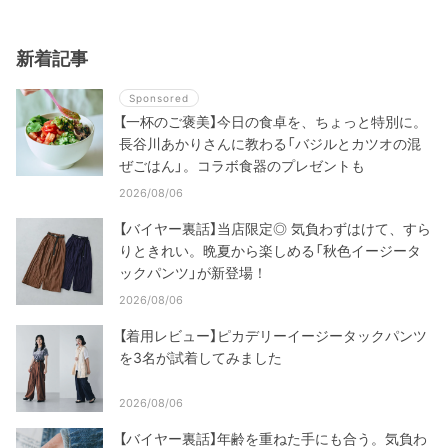
新着記事
Sponsored
【一杯のご褒美】今日の食卓を、ちょっと特別に。
長谷川あかりさんに教わる「バジルとカツオの混
ぜごはん」。コラボ食器のプレゼントも
2026/08/06
【バイヤー裏話】当店限定◎ 気負わずはけて、すら
りときれい。晩夏から楽しめる「秋色イージータ
ックパンツ」が新登場！
2026/08/06
【着用レビュー】ピカデリーイージータックパンツ
を3名が試着してみました
2026/08/06
【バイヤー裏話】年齢を重ねた手にも合う。気負わ