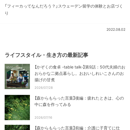
「フィーカってなんだろう？」スウェーデン留学の体験とお店づく
り
2022.08.02
ライフスタイル・生き方の最新記事
【かぞくの食卓 -table talk-】第9話：50代夫婦のお
おらかな二拠点暮らし。おおいしれいこさんのお
揚げの甘煮
2026/07/28
【森からもらった言葉】後編：疲れたときは、心の
中に森を作ってみる
2026/07/16
【森からもらった言葉】前編：介護に子育てに仕