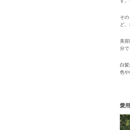
す。
その
ど、
美容
分で
白髪
色や
愛用