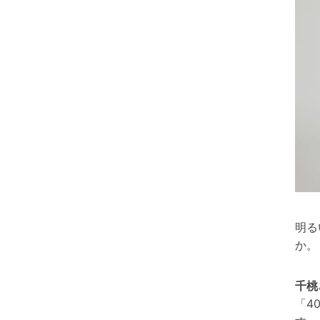
明る
か。
千桃
「4