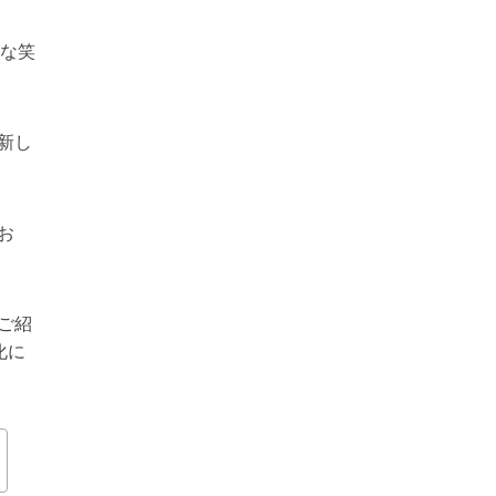
かな笑
新し
お
ご紹
化に