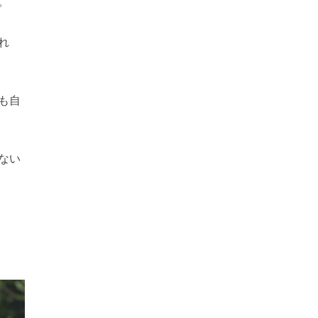
。
れ
も自
ない