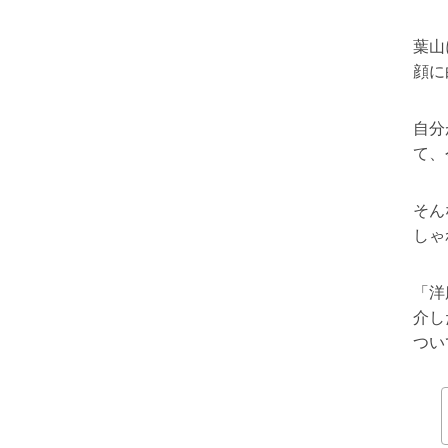
葉山
顔に
自分
て、
そん
しゃ
「洋
介し
つい