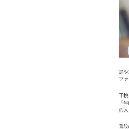
黒や
ファ
千桃
「年
の入
普段