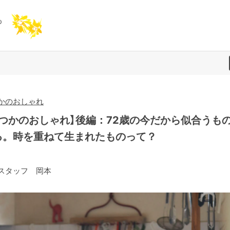
かのおしゃれ
いつかのおしゃれ】後編：72歳の今だから似合うも
る。時を重ねて生まれたものって？
スタッフ 岡本