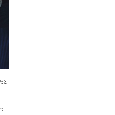
だと
んで