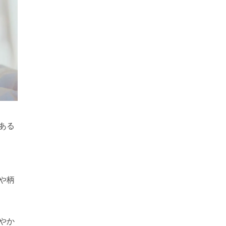
ある
や柄
やか