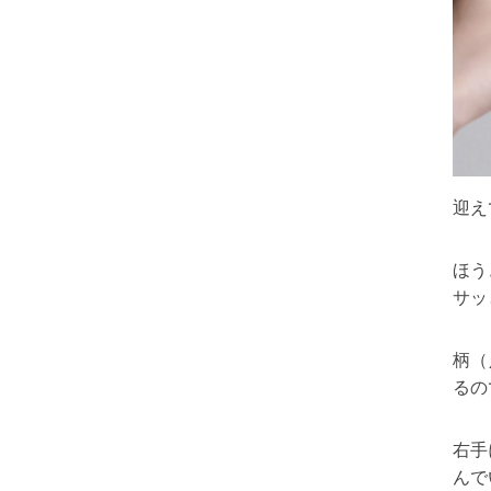
迎え
ほう
サッ
柄（
るの
右手
んで