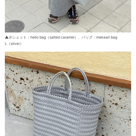
▲ポシェット：hello bag（salted caramel）、バッグ：mekeari bag
L（silver）