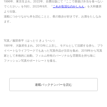
1996年、東京生まれ。2022年、自費出版にて『ここで唐揚げ弁当を食べない
でください』を刊行。2023年9月、『
これが生活なのかしらん
』を大和書房
より出版。
湯船につかりながら本を読むことと、夜の散歩が好きです。お酒をたしなみ
ます。
写真／服部恭平（はっとり きょうへい）
1991年、大阪府生まれ。2013年に上京し、モデルとして活躍する
傍ら、プラ
イベートなライフワークでもあった写真作品が注目を集め、2018年から写真
家として本格的に始動。フィルム特有のパーソナルな雰囲気を持ち味に
ファッション写真やポートレートを撮る。
連載バックナンバーを読む