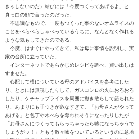
きゃしないのだ）結びには「今度つくってあげるよ」と
真っ白の顔で言ったのだった。
不思議なもので、一度もつくった事のないオムライスの
ことをぺらぺらしゃべっているうちに、なんとなく作れる
ような気もしてきたのである。
今度、はすぐにやってきて、私は母に事情を説明し、実
家の台所に立っていた。
インターネットであらかじめレシピを調べ、買い出しは
すませた。
心配して横についている母のアドバイスを参考にした
り、ときには無視したりして、ガスコンロの火におろおろ
したり、ケチャップライスを周囲に撒き散らして怒られた
り、あまりにも手つきが危なすぎて、「お母さんがやって
あげる」と包丁や木べらを奪われそうになったりしたが
「お母さんにつくってもらっちゃったら嘘になっちゃうで
しょうがッ！」ともう散々嘘をついているというのに意地