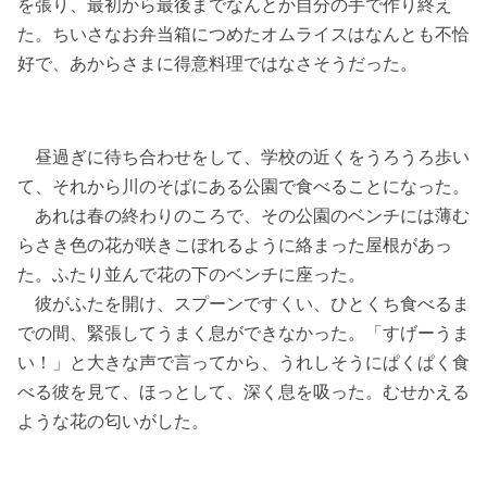
を張り、最初から最後までなんとか自分の手で作り終え
た。ちいさなお弁当箱につめたオムライスはなんとも不恰
好で、あからさまに得意料理ではなさそうだった。
昼過ぎに待ち合わせをして、学校の近くをうろうろ歩い
て、それから川のそばにある公園で食べることになった。
あれは春の終わりのころで、その公園のベンチには薄む
らさき色の花が咲きこぼれるように絡まった屋根があっ
た。ふたり並んで花の下のベンチに座った。
彼がふたを開け、スプーンですくい、ひとくち食べるま
での間、緊張してうまく息ができなかった。「すげーうま
い！」と大きな声で言ってから、うれしそうにぱくぱく食
べる彼を見て、ほっとして、深く息を吸った。むせかえる
ような花の匂いがした。