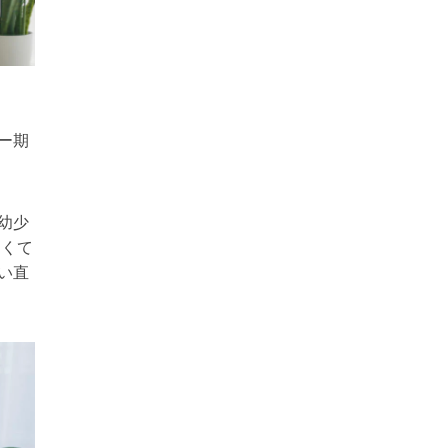
ー期
幼少
なくて
い直