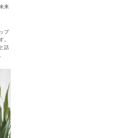
未来
ップ
す。
と話
。