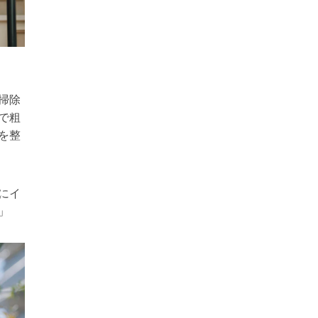
掃除
で粗
を整
にイ
」