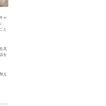
キャ
た
こと
る北
話を
加え