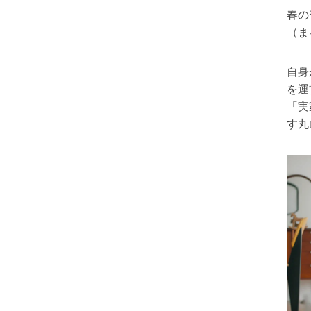
春の
（ま
自身
を運
「実
す丸