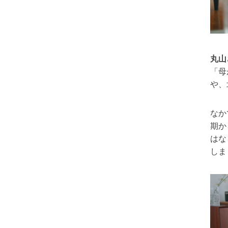
丸山
「母
や、
なか
期か
はな
しま