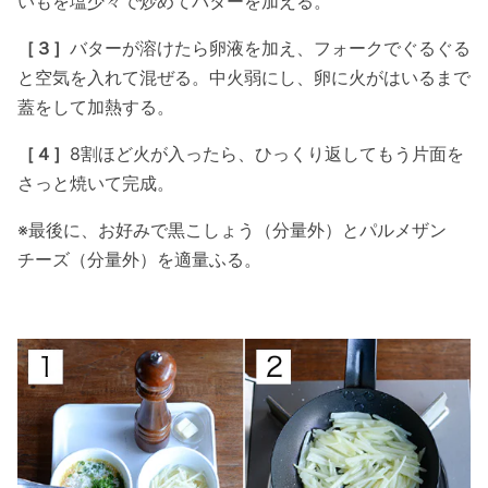
いもを塩少々で炒めてバターを加える。
［３］
バターが溶けたら卵液を加え、フォークでぐるぐる
と空気を入れて混ぜる。中火弱にし、卵に火がはいるまで
蓋をして加熱する。
［４］
8割ほど火が入ったら、ひっくり返してもう片面を
さっと焼いて完成。
※最後に、お好みで黒こしょう（分量外）とパルメザン
チーズ（分量外）を適量ふる。