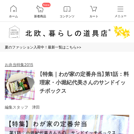
New
ホーム
新着商品
コンテンツ
カート
メニュー
夏のファッション入荷中！最新一覧はこちら>>
お弁当特集2015
【特集｜わが家の定番弁当】第1話：料
理家・小堀紀代美さんのサンドイッ
チボックス
編集スタッフ 津田