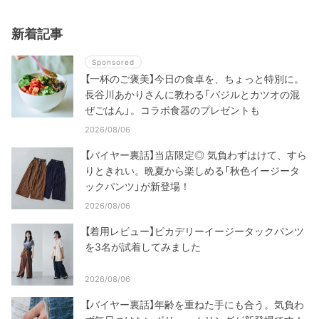
新着記事
Sponsored
【一杯のご褒美】今日の食卓を、ちょっと特別に。
長谷川あかりさんに教わる「バジルとカツオの混
ぜごはん」。コラボ食器のプレゼントも
2026/08/06
【バイヤー裏話】当店限定◎ 気負わずはけて、すら
りときれい。晩夏から楽しめる「秋色イージータ
ックパンツ」が新登場！
2026/08/06
【着用レビュー】ピカデリーイージータックパンツ
を3名が試着してみました
2026/08/06
【バイヤー裏話】年齢を重ねた手にも合う。気負わ