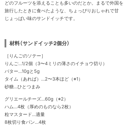
どのフルーツを添えることも多いのだとか。まるで外国を
旅行したときに食べたような、ちょっぴりおしゃれで甘
じょっぱい味のサンドイッチです。
材料（サンドイッチ2個分）
［りんごのソテー］
りんご…1/2個（3〜4ミリの薄さのイチョウ切り）
バター…10gと5g
タイム（あれば）…2〜3本ほど（※1）
砂糖…ひとつまみ
グリエールチーズ…60g（※2）
ハム…4枚（厚めのものなら2枚）
粒マスタード…適量
8枚切り食パン…4枚