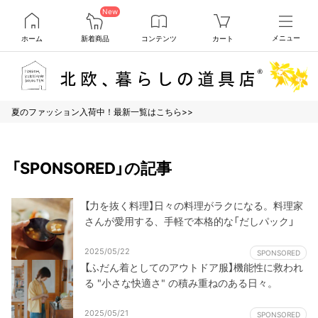
New
ホーム
新着商品
コンテンツ
カート
メニュー
夏のファッション入荷中！最新一覧はこちら>>
「SPONSORED」の記事
【力を抜く料理】日々の料理がラクになる。料理家
さんが愛用する、手軽で本格的な「だしパック」
2025/05/22
SPONSORED
【ふだん着としてのアウトドア服】機能性に救われ
る "小さな快適さ" の積み重ねのある日々。
2025/05/21
SPONSORED