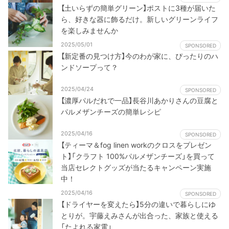
【土いらずの簡単グリーン】ポストに3種が届いた
ら、好きな器に飾るだけ。新しいグリーンライフ
を楽しみませんか
2025/05/01
SPONSORED
【新定番の見つけ方】今のわが家に、ぴったりのハ
ンドソープって？
2025/04/24
SPONSORED
【濃厚パルだれで一品】長谷川あかりさんの豆腐と
パルメザンチーズの簡単レシピ
2025/04/16
SPONSORED
【ティーマ＆fog linen workのクロスをプレゼン
ト】「クラフト 100%パルメザンチーズ」を買って
当店セレクトグッズが当たるキャンペーン実施
中！
2025/04/16
SPONSORED
【ドライヤーを変えたら】5分の違いで暮らしにゆ
とりが。宇藤えみさんが出合った、家族と使える
「たよれる家電」