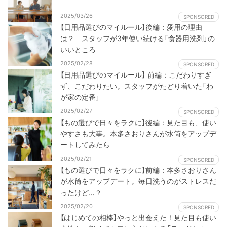
2025/03/26
SPONSORED
【日用品選びのマイルール】後編：愛用の理由
は？ スタッフが3年使い続ける「食器用洗剤」の
いいところ
2025/02/28
SPONSORED
【日用品選びのマイルール】 前編：こだわりすぎ
ず、こだわりたい。スタッフがたどり着いた「わ
が家の定番」
2025/02/27
SPONSORED
【もの選びで日々をラクに】後編：見た目も、使い
やすさも大事。本多さおりさんが水筒をアップデ
ートしてみたら
2025/02/21
SPONSORED
【もの選びで日々をラクに】前編：本多さおりさん
が水筒をアップデート。毎日洗うのがストレスだ
ったけど…？
2025/02/20
SPONSORED
【はじめての相棒】やっと出会えた！見た目も使い