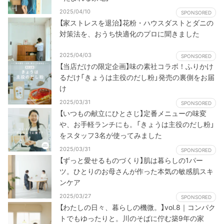
2025/04/10
SPONSORED
【家ストレスを退治】花粉・ハウスダストとダニの
対策法を、おうち快適化のプロに聞きました
2025/04/03
SPONSORED
【当店だけの限定企画】味の素社コラボ！ふりかけ
るだけ「きょうは主役のだし粉」発売の裏側をお届
け
2025/03/31
SPONSORED
【いつもの献立にひとさじ】定番メニューの味変
や、お手軽ランチにも。「きょうは主役のだし粉」
をスタッフ3名が使ってみました
2025/03/31
SPONSORED
【ずっと愛せるものづくり】肌は暮らしの1パー
ツ。ひとりのお母さんが作った本気の敏感肌スキ
ンケア
2025/03/27
SPONSORED
【わたしの日々、暮らしの機微。】vol.8｜コンパク
トでもゆったりと。川のそばに佇む築9年の家