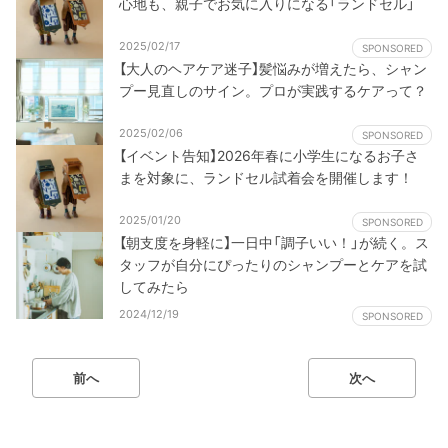
心地も、親子でお気に入りになる「ランドセル」
2025/02/17
SPONSORED
【大人のヘアケア迷子】髪悩みが増えたら、シャン
プー見直しのサイン。プロが実践するケアって？
2025/02/06
SPONSORED
【イベント告知】2026年春に小学生になるお子さ
まを対象に、ランドセル試着会を開催します！
2025/01/20
SPONSORED
【朝支度を身軽に】一日中「調子いい！」が続く。ス
タッフが自分にぴったりのシャンプーとケアを試
してみたら
2024/12/19
SPONSORED
前へ
次へ