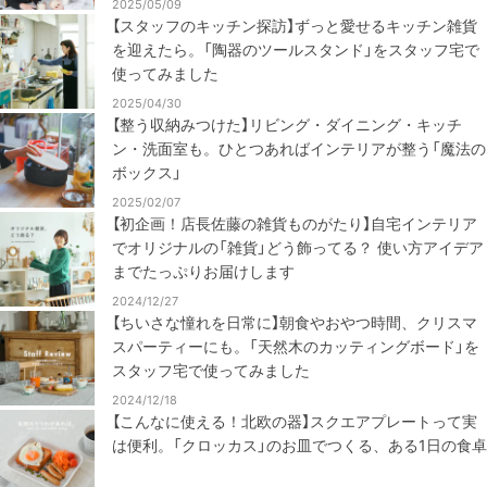
2025/05/09
【スタッフのキッチン探訪】ずっと愛せるキッチン雑貨
を迎えたら。「陶器のツールスタンド」をスタッフ宅で
使ってみました
2025/04/30
【整う収納みつけた】リビング・ダイニング・キッチ
ン・洗面室も。ひとつあればインテリアが整う「魔法の
ボックス」
2025/02/07
【初企画！店長佐藤の雑貨ものがたり】自宅インテリア
でオリジナルの「雑貨」どう飾ってる？ 使い方アイデア
までたっぷりお届けします
2024/12/27
【ちいさな憧れを日常に】朝食やおやつ時間、クリスマ
スパーティーにも。「天然木のカッティングボード」を
スタッフ宅で使ってみました
2024/12/18
【こんなに使える！北欧の器】スクエアプレートって実
は便利。「クロッカス」のお皿でつくる、ある1日の食卓