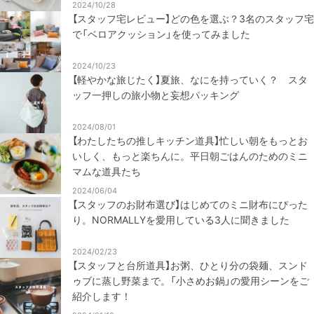
2024/10/28
【スタッフ宅レビュー】どの色を選ぶ？3名のスタッフ宅
で「ベロアクッション」を使ってみました
2024/10/23
【軽やかな旅じたく】夏旅、なにを持っていく？ スタ
ッフ一押しの旅小物と妄想パッキング
2024/08/01
【わたしたちの推しキッチン道具】忙しい朝をもっとお
いしく、もっと楽ちんに。平日朝ごはんのためのミニ
マムな道具たち
2024/06/04
【スタッフのお財布選び】はじめてのミニ財布にぴった
り。NORMALLYを愛用している3人に聞きました
2024/02/23
【スタッフと台所道具】お粥、ひとり分の袋麺、スンド
ゥブに蒸し野菜まで。「小さめお鍋」の愛用シーンをご
紹介します！