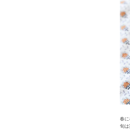
春に
旬は