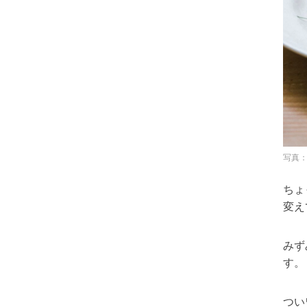
写真
ちょ
変え
みず
す。
つい