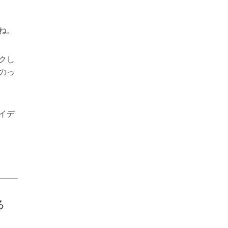
ね。
クし
のっ
イデ