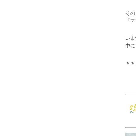
その
「マ
いま
中に
＞＞