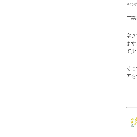
▲わ
三寒
寒さ
ます
て少
そこ
アを