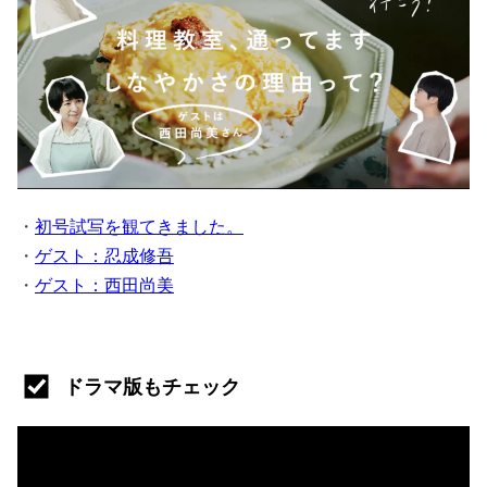
・
初号試写を観てきました。
・
ゲスト：忍成修吾
・
ゲスト：西田尚美
ドラマ版もチェック