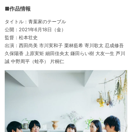
■作品情報
タイトル：青葉家のテーブル
公開：2021年6月18日（金）
監督：松本壮史
出演：西田尚美 市川実和子 栗林藍希 寄川歌太 忍成修吾
久保陽香 上原実矩 細田佳央太 鎌田らい樹 大友一生 芦川
誠 中野周平（蛙亭） 片桐仁