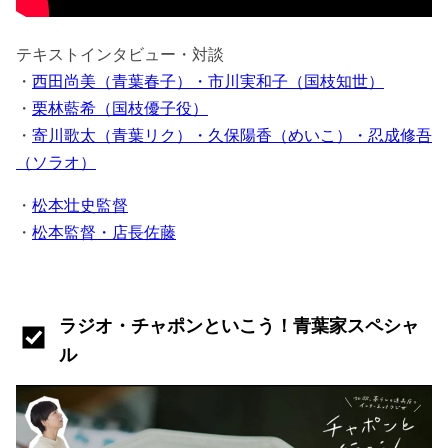
テキストインタビュー・対談
・
西田尚美（青葉春子）・市川実和子（国枝知世）
・
栗林藍希（国枝優子役）
・
寄川歌太（青葉リク）・久保陽香（めいこ）・忍成修吾
（ソラオ）
・
松本壮史監督
・
松本監督・店長佐藤
ラジオ・チャポンといこう！青葉家スペシャ
ル