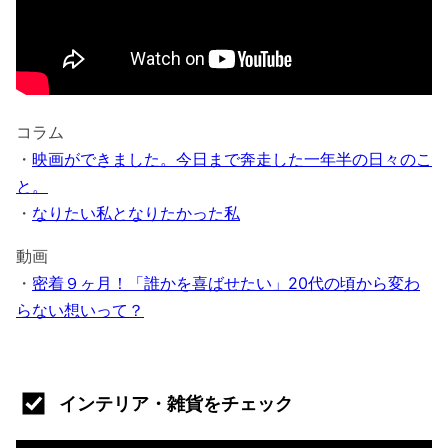
コラム
・
映画ができました。今日まで奔走した一年半の日々のこ
と。
・
なりたい私となりたかった私
動画
・
密着９ヶ月！「誰かを喜ばせたい」20代の頃から変わ
らない想いって？
インテリア・雑貨をチェック