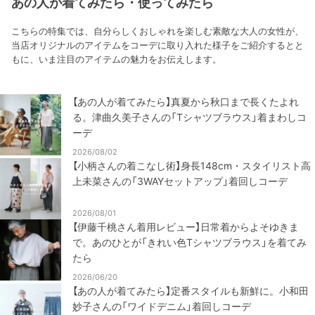
あの人が着てみたら・使ってみたら
こちらの特集では、自分らしくおしゃれを楽しむ素敵な大人の女性が、
当店オリジナルのアイテムをコーデに取り入れた様子をご紹介するとと
もに、いま注目のアイテムの魅力をお伝えします。
【あの人が着てみたら】真夏から秋口まで長くたよれ
る。津曲久美子さんの「Tシャツブラウス」着まわしコ
ーデ
2026/08/02
【小柄さんの着こなし術】身長148cm・スタイリスト高
上未菜さんの「3WAYセットアップ」着回しコーデ
2026/08/01
【伊藤千桃さん着用レビュー】日常着からよそゆきま
で。あのひとが「きれい色Tシャツブラウス」を着てみ
たら
2026/06/20
【あの人が着てみたら】定番スタイルも新鮮に。小和田
妙子さんの「ワイドデニム」着回しコーデ