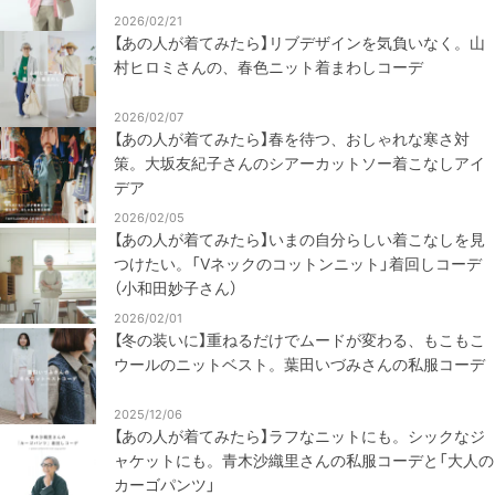
2026/02/21
【あの人が着てみたら】リブデザインを気負いなく。山
村ヒロミさんの、春色ニット着まわしコーデ
2026/02/07
【あの人が着てみたら】春を待つ、おしゃれな寒さ対
策。大坂友紀子さんのシアーカットソー着こなしアイ
デア
2026/02/05
【あの人が着てみたら】いまの自分らしい着こなしを見
つけたい。「Vネックのコットンニット」着回しコーデ
（小和田妙子さん）
2026/02/01
【冬の装いに】重ねるだけでムードが変わる、もこもこ
ウールのニットベスト。葉田いづみさんの私服コーデ
2025/12/06
【あの人が着てみたら】ラフなニットにも。シックなジ
ャケットにも。青木沙織里さんの私服コーデと「大人の
カーゴパンツ」