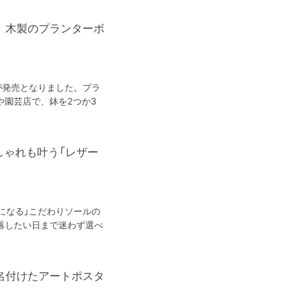
、木製のプランターボ
が発売となりました。プラ
園芸店で、鉢を2つか3
しゃれも叶う「レザー
になる」こだわりソールの
落したい日まで迷わず選べ
名付けたアートポスタ