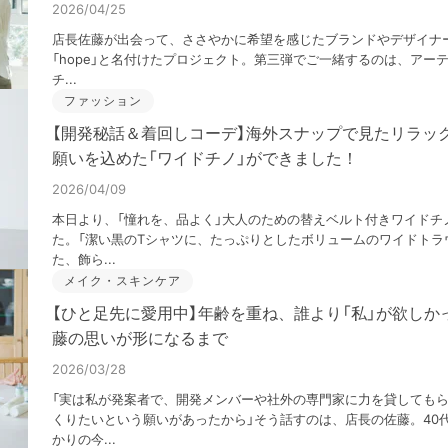
2026/04/25
店長佐藤が出会って、ささやかに希望を感じたブランドやデザイナ
「hope」と名付けたプロジェクト。第三弾でご一緒するのは、アーティス
チ...
ファッション
【開発秘話＆着回しコーデ】海外スナップで見たリラッ
願いを込めた「ワイドチノ」ができました！
2026/04/09
本日より、「憧れを、品よく」大人のための替えベルト付きワイドチ
た。「潔い黒のTシャツに、たっぷりとしたボリュームのワイドトラ
た、飾ら...
メイク・スキンケア
【ひと足先に愛用中】年齢を重ね、誰より「私」が欲しか
藤の思いが形になるまで
2026/03/28
「実は私が発案者で、開発メンバーや社外の専門家に力を貸しても
くりたいという願いがあったから」そう話すのは、店長の佐藤。40
かりの今...