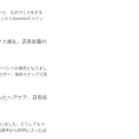
ーと、ものづくりをする
トのcoricci（コリッ
クス感を。店長佐藤の
ノパンツが発売となりまし
ウザー。海外スナップで見
ったヘアケア。店長佐
らいました。どうしてもつ
代後半から50代に入ったば