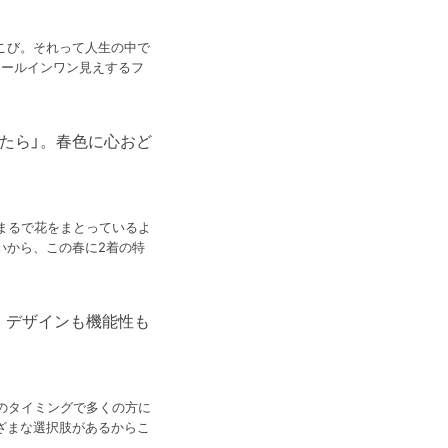
こび。それって人生の中で
オールインワン見えするフ
たら」。春色に心おど
まるで花をまとっているよ
いから、この春に2着の特
。デザインも機能性も
このタイミングで多くの方に
ざまな選択肢があるからこ