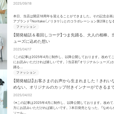
2025/09/18
本日、当店は開店18周年を迎えることができました。その記念企画
アブランド「Noritake（ノリタケ）」とのコラボレーション第2弾とな
ファッション
【開発秘話＆着回しコーデ】つま先踊る、大人の相棒。
ューズに込めた想い
2025/04/17
（この記事は2025年4月に制作し、以降公開しております。改めて
にお読みいただければ嬉しいです。）当店初「オリジナルシューズ」
踊る...
ファッション
【開発秘話】お客さまのお声から生まれました！きれい
めない。オリジナルのカップ付きインナーができるま
2025/04/02
（※この記事は2025年4月に制作し、以降公開しております。改め
方にお読みいただければ嬉しいです。）本日発売となった、「なめら
ソール...