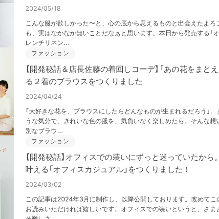
2024/05/18
こんな服が欲しかった〜と、心の底から思えるものと出会えたよろ
も、実はなかなか無いことだなぁと思います。本日から発売する「
レンチリネン...
ファッション
【開発秘話＆店長佐藤の着回しコーデ】「あの花をまとえ
る２着のブラウスをつくりました
2024/04/24
「大好きな花を、ブラウスにしたらどんなものが生まれるだろう」。
うな気分で、きれいな色の服を、気負いなく楽しめたら。そんな想
別なブラウ...
ファッション
【開発秘話】オフィスでの装いにずっと迷っていたから
叶える「オフィスカジュアル」をつくりました！
2024/03/02
この記事は2024年3月に制作し、以降公開しております。改めて
お読みいただければ嬉しいです。オフィスでの装いというと、さま
そ難しさ...