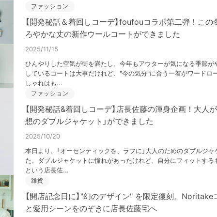
ファッション
【開発秘話＆着回しコーデ】foufouコラボ第二弾！こ
ろやかな丈の新作ウールコートができました
2025/11/15
ひんやりした空気が街を満たし、今年もアウターが気になる季節が
しているコートは大事だけれど、"今の気分"に合う一着がワードロ
しゃれはも...
ファッション
【開発秘話&着回しコーデ】店長佐藤の渾身企画！大人が
想のダブルジャケット」ができました
2025/10/20
本日より、「オーセンティックを、ラフに」大人のためのダブルジャ
た。ダブルジャケットに憧れがあったけれど、自分にフィットする
という店長佐...
雑貨
【開店記念日に】"幻のデザイン" を限定復刻。Norita
と愛用シーンをのぞきに店長佐藤宅へ