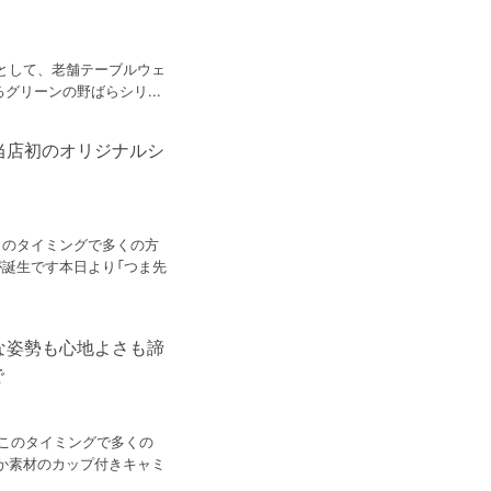
として、老舗テーブルウェ
るグリーンの野ばらシリ...
当店初のオリジナルシ
このタイミングで多くの方
が誕生です本日より「つま先
な姿勢も心地よさも諦
で
てこのタイミングで多くの
か素材のカップ付きキャミ